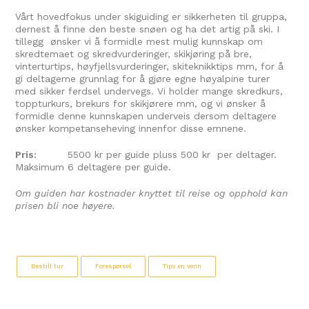
Vårt hovedfokus under skiguiding er sikkerheten til gruppa,
dernest å finne den beste snøen og ha det artig på ski. I
tillegg ønsker vi å formidle mest mulig kunnskap om
skredtemaet og skredvurderinger, skikjøring på bre,
vinterturtips, høyfjellsvurderinger, skiteknikktips mm, for å
gi deltagerne grunnlag for å gjøre egne høyalpine turer
med sikker ferdsel undervegs. Vi holder mange skredkurs,
toppturkurs, brekurs for skikjørere mm, og vi ønsker å
formidle denne kunnskapen underveis dersom deltagere
ønsker kompetanseheving innenfor disse emnene.
Pris:
5500 kr per guide pluss 500 kr per deltager.
Maksimum 6 deltagere per guide.
Om guiden har kostnader knyttet til reise og opphold kan
prisen bli noe høyere.
Bestill tur
Forespørsel
Tips en venn