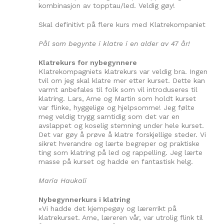
kombinasjon av topptau/led. Veldig gøy!
Skal definitivt på flere kurs med Klatrekompaniet
Pål som begynte i klatre i en alder av 47 år!
Klatrekurs for nybegynnere
Klatrekompagniets klatrekurs var veldig bra. Ingen
tvil om jeg skal klatre mer etter kurset. Dette kan
varmt anbefales til folk som vil introduseres til
klatring. Lars, Arne og Martin som holdt kurset
var flinke, hyggelige og hjelpsomme! Jeg følte
meg veldig trygg samtidig som det var en
avslappet og koselig stemning under hele kurset.
Det var gøy å prøve å klatre forskjellige steder. Vi
sikret hverandre og lærte begreper og praktiske
ting som klatring på led og rappelling. Jeg lærte
masse på kurset og hadde en fantastisk helg.
Maria Haukali
Nybegynnerkurs i klatring
«Vi hadde det kjempegøy og lærerrikt på
klatrekurset. Arne, læreren vår, var utrolig flink til