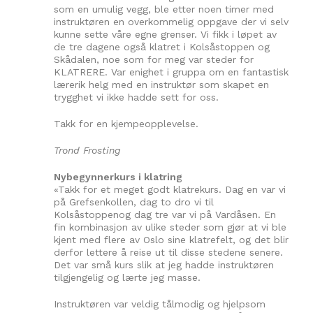
som en umulig vegg, ble etter noen timer med
instruktøren en overkommelig oppgave der vi selv
kunne sette våre egne grenser. Vi fikk i løpet av
de tre dagene også klatret i Kolsåstoppen og
Skådalen, noe som for meg var steder for
KLATRERE. Var enighet i gruppa om en fantastisk
lærerik helg med en instruktør som skapet en
trygghet vi ikke hadde sett for oss.
Takk for en kjempeopplevelse.
Trond Frosting
Nybegynnerkurs i klatring
«Takk for et meget godt klatrekurs. Dag en var vi
på Grefsenkollen, dag to dro vi til
Kolsåstoppenog dag tre var vi på Vardåsen. En
fin kombinasjon av ulike steder som gjør at vi ble
kjent med flere av Oslo sine klatrefelt, og det blir
derfor lettere å reise ut til disse stedene senere.
Det var små kurs slik at jeg hadde instruktøren
tilgjengelig og lærte jeg masse.
Instruktøren var veldig tålmodig og hjelpsom