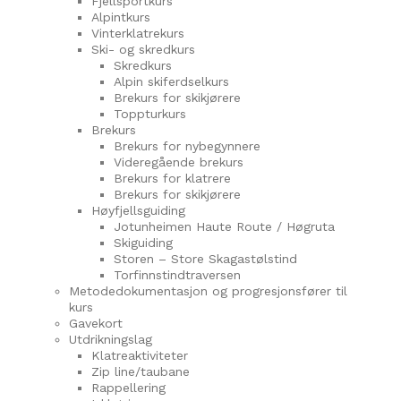
Fjellsportkurs
Alpintkurs
Vinterklatrekurs
Ski- og skredkurs
Skredkurs
Alpin skiferdselkurs
Brekurs for skikjørere
Toppturkurs
Brekurs
Brekurs for nybegynnere
Videregående brekurs
Brekurs for klatrere
Brekurs for skikjørere
Høyfjellsguiding
Jotunheimen Haute Route / Høgruta
Skiguiding
Storen – Store Skagastølstind
Torfinnstindtraversen
Metodedokumentasjon og progresjonsfører til
kurs
Gavekort
Utdrikningslag
Klatreaktiviteter
Zip line/taubane
Rappellering