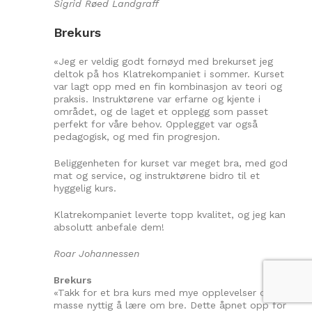
Sigrid Røed Landgraff
Brekurs
«Jeg er veldig godt fornøyd med brekurset jeg
deltok på hos Klatrekompaniet i sommer. Kurset
var lagt opp med en fin kombinasjon av teori og
praksis. Instruktørene var erfarne og kjente i
området, og de laget et opplegg som passet
perfekt for våre behov. Opplegget var også
pedagogisk, og med fin progresjon.
Beliggenheten for kurset var meget bra, med god
mat og service, og instruktørene bidro til et
hyggelig kurs.
Klatrekompaniet leverte topp kvalitet, og jeg kan
absolutt anbefale dem!
Roar Johannessen
Brekurs
«Takk for et bra kurs med mye opplevelser og
masse nyttig å lære om bre. Dette åpnet opp for