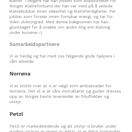
klatrer. Tidligere har han jobbet som klubbutvikler for
Norges Klatreforbund der han var med på å veilede
klatreklubber innen sikkerhet og klatreferdigheter. Per
jobber som forsker innen fornybar energi, og tar for
tiden doktorgrad. Med denne bakgrunnen har han
grunnlaget for å snakke om andre ting enn klatring
under kursene:-)
Samarbeidspartnere
VI er heldig og har med oss følgende gode hjelpere i
vårt arbeide:
Norrøna
Vi er stolte over at vi er valgt som ambassadør for
Norrøna. Det vil si at våre instruktører og guider dresses
opp av Norges beste leverandør av friluftsklær og
utstyr.
Petzl
Petzl er markedsledende og alt utstyr vi bruker under
guiding og kurs er levert av Petzl. VI er Petzl forhandler