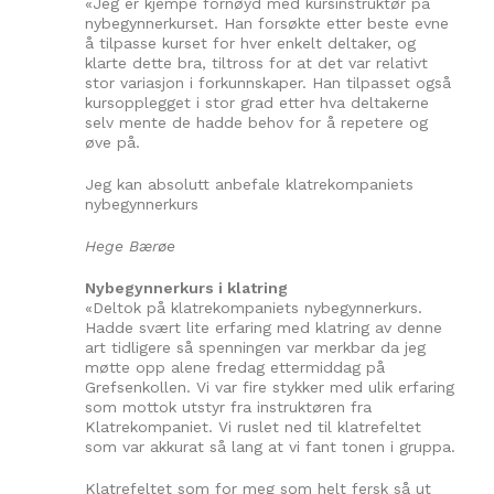
«Jeg er kjempe fornøyd med kursinstruktør på
nybegynnerkurset. Han forsøkte etter beste evne
å tilpasse kurset for hver enkelt deltaker, og
klarte dette bra, tiltross for at det var relativt
stor variasjon i forkunnskaper. Han tilpasset også
kursopplegget i stor grad etter hva deltakerne
selv mente de hadde behov for å repetere og
øve på.
Jeg kan absolutt anbefale klatrekompaniets
nybegynnerkurs
Hege Bærøe
Nybegynnerkurs i klatring
«Deltok på klatrekompaniets nybegynnerkurs.
Hadde svært lite erfaring med klatring av denne
art tidligere så spenningen var merkbar da jeg
møtte opp alene fredag ettermiddag på
Grefsenkollen. Vi var fire stykker med ulik erfaring
som mottok utstyr fra instruktøren fra
Klatrekompaniet. Vi ruslet ned til klatrefeltet
som var akkurat så lang at vi fant tonen i gruppa.
Klatrefeltet som for meg som helt fersk så ut