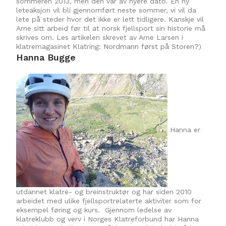
sommeren 2013, men den var av nyere dato. En ny
leteaksjon vil bli gjennomført neste sommer, vi vil da
lete på steder hvor det ikke er lett tidligere. Kanskje vil
Arne sitt arbeid før til at norsk fjellsport sin historie må
skrives om. Les artikelen skrevet av Arne Larsen i
klatremagasinet Klatring:
Nordmann først på Storen?
)
Hanna Bugge
Hanna er
utdannet klatre- og breinstruktør og har siden 2010
arbeidet med ulike fjellsportrelaterte aktiviter som for
eksempel føring og kurs. Gjennom ledelse av
klatreklubb og verv i Norges Klatreforbund har Hanna