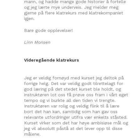
mann, og hadde mange gode historier å fortelle
og jeg lærte mye underveis. Jeg melder meg
gjerne på flere klatrekurs med klatrekompaniet
igjen.
Bare gode opplevelser!
Linn Monsen
Videregående klatrekurs
Jeg er veldig fornøyd med kurset jeg deltok på
forrige helg. Det var veldig godt tilrettelagt for
god læring på det stedet kurset ble holdt, og
instruktøren lot oss få prøve oss fram i vårt eget
tempo og vi burkte all den tiden vi trengte.
Instruktøren var rolig og veldig flink til å lære
bort det han kan, samtidig som han gav oss
relevante utfordringer utifra vær enkelts ståsted.
Kurset virker som det har høye ambisiøse mål og
jeg vil absolutt påstå at det lever opp til disse
målene.