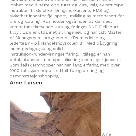
jobbet med å sette opp turer og kurs, valg av rett type
instruktør til de ulike føringene/kursene, HMS og
sikkerhet innenfor fjellsport, utvikling av metodesett for
bre og klatring. Han holder også noen av de mest
kompetansekrevende kurs og føringer DNT Fjellsport
tilbyr. Lars er utdannet sivilingeniør, og har tatt Master
of Management programmet «Teamledelse og
lederteam» på Handelshøyskolen BI. Med påbygning
innen pedagogikk og solid
instruksjon-/undervisningserfaring. I tillegg er han
befalsutdannet med spesialisering innen jegertjeneste.
Som fallskjermhopper har han lang erfaring med over
1000 fallskjermhopp, frittfall fotografering og
demonstrasjonshopping.
Arne Larsen
Arne