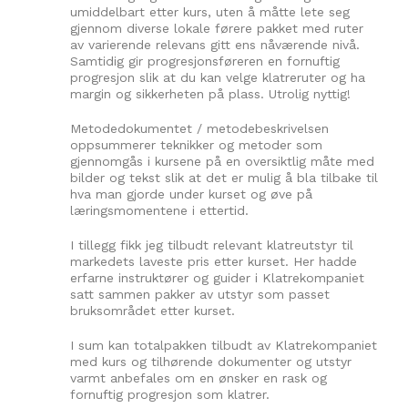
umiddelbart etter kurs, uten å måtte lete seg
gjennom diverse lokale førere pakket med ruter
av varierende relevans gitt ens nåværende nivå.
Samtidig gir progresjonsføreren en fornuftig
progresjon slik at du kan velge klatreruter og ha
margin og sikkerheten på plass. Utrolig nyttig!
Metodedokumentet / metodebeskrivelsen
oppsummerer teknikker og metoder som
gjennomgås i kursene på en oversiktlig måte med
bilder og tekst slik at det er mulig å bla tilbake til
hva man gjorde under kurset og øve på
læringsmomentene i ettertid.
I tillegg fikk jeg tilbudt relevant klatreutstyr til
markedets laveste pris etter kurset. Her hadde
erfarne instruktører og guider i Klatrekompaniet
satt sammen pakker av utstyr som passet
bruksområdet etter kurset.
I sum kan totalpakken tilbudt av Klatrekompaniet
med kurs og tilhørende dokumenter og utstyr
varmt anbefales om en ønsker en rask og
fornuftig progresjon som klatrer.