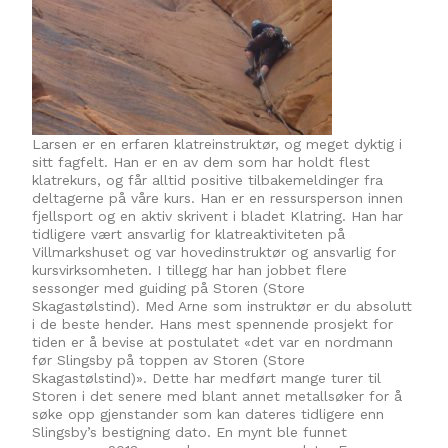
Larsen er en erfaren klatreinstruktør, og meget dyktig i
sitt fagfelt. Han er en av dem som har holdt flest
klatrekurs, og får alltid positive tilbakemeldinger fra
deltagerne på våre kurs. Han er en ressursperson innen
fjellsport og en aktiv skrivent i bladet Klatring. Han har
tidligere vært ansvarlig for klatreaktiviteten på
Villmarkshuset og var hovedinstruktør og ansvarlig for
kursvirksomheten. I tillegg har han jobbet flere
sessonger med guiding på Storen (Store
Skagastølstind). Med Arne som instruktør er du absolutt
i de beste hender. Hans mest spennende prosjekt for
tiden er å bevise at postulatet «det var en nordmann
før Slingsby på toppen av Storen (Store
Skagastølstind)». Dette har medført mange turer til
Storen i det senere med blant annet metallsøker for å
søke opp gjenstander som kan dateres tidligere enn
Slingsby’s bestigning dato. En mynt ble funnet