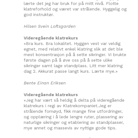
lærte det jeg har bruk for på mitt nivå. Flotte
klatreforhold og været var strålende. Hyggelig og
god instruktør.
Hilsen Svein Loftsgarden
Videregående klatrekurs
«Bra kurs. Bra lokalitet. Hyggen vest var veldig
egnet, med relativt enkel klatring slik at det ble
mest konsentrasjon på å sette sikringer. Vi brukte
første dagen på å øve oss på å sette ulike
sikringer samt lage standplass. Litt mer klatring
dag 2. Akkurat passe langt kurs. Lærte mye.»
Bente Einan Eriksen
Videregående klatrekurs
«Jeg har vært så heldig å delta på videregående
klatrekurs i regi av Klatrekompaniet.Jeg er
strålende fornøyd, fikk mange fine utfordringer,
og opplæring i å lede lengre ruter, plassering av
naturlige sikringer og etablering av standplasser,
mye annet og massevis av nyttige gode tips.