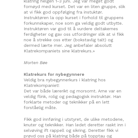
klatring helgen 1-3 juni. Jeg var meget godt
fornøyd med kurset. Det var en liten gruppe, slik
at vi fikk god oppfølging fra instuktør.
Instruktøren la opp kurset i forhold til gruppens
forkunnskaper, noe som ga veldig godt utbytte.
Instruktøren var god til å vurdere deltakernes
ferdigheter og gav oss utfordringer slik at vi fikk
noe å strekke oss etter (bokstavlig talt) og
dermed lærte mer. Jeg anbefaler absolutt
Klatrekompaniets sine klatrekurs.»
Morten Bøe
Klatrekurs for nybegynnere
Veldig bra nybegynnerkurs i klatring hos
Klatrekompaniet!
Det var både lærerikt og morsomt. Arne var en
veldig flink, rolig og pedagogisk instruktør. Han
forklarte metoder og teknikker på en lett
forståelig måte.
Fikk god innføring i utstyret, de ulike metodene,
knuter og teknikker. Han ledet deretter raskt inn i
selvøving ift rappell og sikring. Deretter fikk vi
prøvd oss på klatring både på topptau og