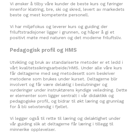
Vi ønsker å tilby våre kunder de beste kurs og føringer
innenfor klatring, bre, ski og skred, levert av markedets
beste og mest kompetente personell.
Vi har miljøfokus og leverer kurs og guiding der
friluftstradisjoner ligger i grunnen, og håper å gi et
positivt møte med naturen og det moderne friluftsliv.
Pedagogisk profil og HMS
Utvikling og bruk av standariserte metoder er et ledd i
vårt kvalitetssikringsarbeide/HMS. Under alle våre kurs
får deltagerne med seg metodesett som beskriver
metodene som brukes under kurset. Deltagerne blir
involvert og får være delaktig i beslutninger og
vurderinger under instruktørens kyndige veiledning. Dette
er elementer som ligger sentralt i vår didaktikk og
pedagogiske profil, og bidrar til økt læring og grunnlag
for å bli selvstendig i fjellet.
Vi legger også til rette til læring og delaktighet under
vår guiding slik at deltagerne får læring i tillegg til
minnerike opplevelser.