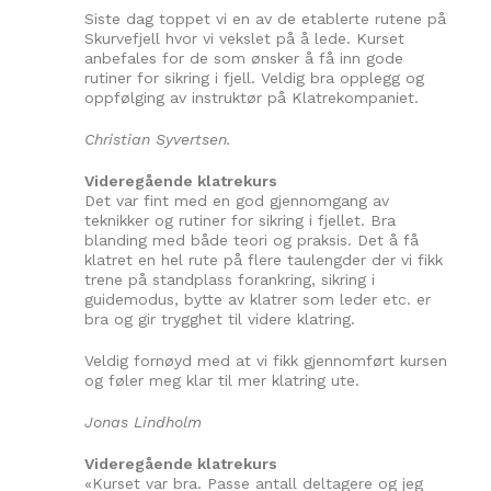
Siste dag toppet vi en av de etablerte rutene på
Skurvefjell hvor vi vekslet på å lede. Kurset
anbefales for de som ønsker å få inn gode
rutiner for sikring i fjell. Veldig bra opplegg og
oppfølging av instruktør på Klatrekompaniet.
Christian Syvertsen.
Videregående klatrekurs
Det var fint med en god gjennomgang av
teknikker og rutiner for sikring i fjellet. Bra
blanding med både teori og praksis. Det å få
klatret en hel rute på flere taulengder der vi fikk
trene på standplass forankring, sikring i
guidemodus, bytte av klatrer som leder etc. er
bra og gir trygghet til videre klatring.
Veldig fornøyd med at vi fikk gjennomført kursen
og føler meg klar til mer klatring ute.
Jonas Lindholm
Videregående klatrekurs
«Kurset var bra. Passe antall deltagere og jeg