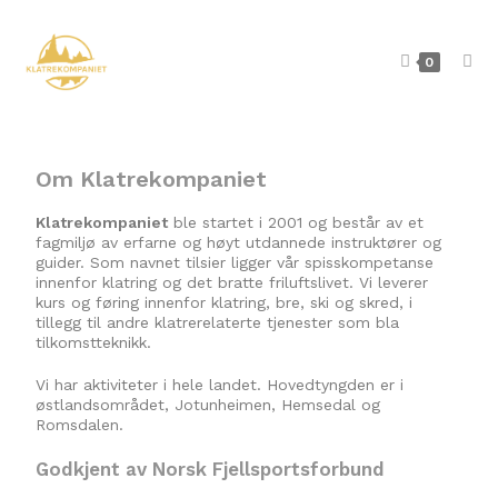
0
Om Klatrekompaniet
Klatrekompaniet
ble startet i 2001 og består av et
fagmiljø av erfarne og høyt utdannede instruktører og
guider. Som navnet tilsier ligger vår spisskompetanse
innenfor klatring og det bratte friluftslivet. Vi leverer
kurs og føring innenfor klatring, bre, ski og skred, i
tillegg til andre klatrerelaterte tjenester som bla
tilkomstteknikk.
Vi har aktiviteter i hele landet. Hovedtyngden er i
østlandsområdet, Jotunheimen, Hemsedal og
Romsdalen.
Godkjent av Norsk Fjellsportsforbund