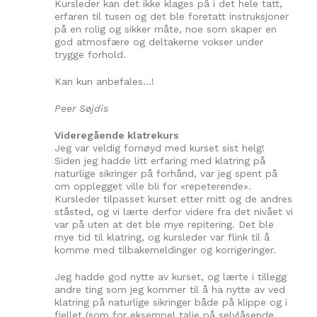
Kursleder kan det ikke klages på i det hele tatt,
erfaren til tusen og det ble foretatt instruksjoner
på en rolig og sikker måte, noe som skaper en
god atmosfære og deltakerne vokser under
trygge forhold.
Kan kun anbefales…!
Peer Søjdis
Videregående klatrekurs
Jeg var veldig fornøyd med kurset sist helg!
Siden jeg hadde litt erfaring med klatring på
naturlige sikringer på forhånd, var jeg spent på
om opplegget ville bli for «repeterende».
Kursleder tilpasset kurset etter mitt og de andres
ståsted, og vi lærte derfor videre fra det nivået vi
var på uten at det ble mye repitering. Det ble
mye tid til klatring, og kursleder var flink til å
komme med tilbakemeldinger og korrigeringer.
Jeg hadde god nytte av kurset, og lærte i tillegg
andre ting som jeg kommer til å ha nytte av ved
klatring på naturlige sikringer både på klippe og i
fjellet (som for eksempel talje på selvlåsende