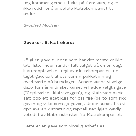
Jeg kommer gjerne tilbake på flere kurs, og er
ikke redd for å anbefale klatrekompaniet til
andre.
Svanhild Madsen
Gavekort til klatrekurs»
«Å gi en gave til noen som har det meste er ikke
lett. Etter noen runder falt valget på en en dags
klatreopplevelse i regi av Klatrekompaniet. De
laget gavekort til oss som vi pakket inn og
overleverte på bursdagen. Senere kunne vi velge
dato for når vi ønsket kurset vi hadde valgt i gave
(”Opplevelse i klatreveggen”), og Klatrekompaniet
satt opp ett eget kurs for oss fire (de to som fikk
gaven og vi to som ga gaven). Under kurset fikk vi
oppleve en klatretur og rappell ned igjen kyndig
veiledet av klatreinstruktør fra Klatrekompaniet.
Dette er en gave som virkelig anbefales