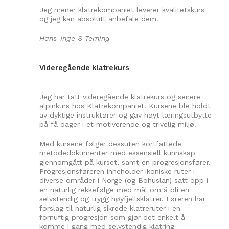
Jeg mener klatrekompaniet leverer kvalitetskurs
og jeg kan absolutt anbefale dem.
Hans-Inge S Terning
Videregående klatrekurs
Jeg har tatt videregående klatrekurs og senere
alpinkurs hos Klatrekompaniet. Kursene ble holdt
av dyktige instruktører og gav høyt læringsutbytte
på få dager i et motiverende og trivelig miljø.
Med kursene følger dessuten kortfattede
metodedokumenter med essensiell kunnskap
gjennomgått på kurset, samt en progresjonsfører.
Progresjonsføreren inneholder ikoniske ruter i
diverse områder i Norge (og Bohuslan) satt opp i
en naturlig rekkefølge med mål om å bli en
selvstendig og trygg høyfjellsklatrer. Føreren har
forslag til naturlig sikrede klatreruter i en
fornuftig progresjon som gjør det enkelt å
komme i gang med selvstendig klatring