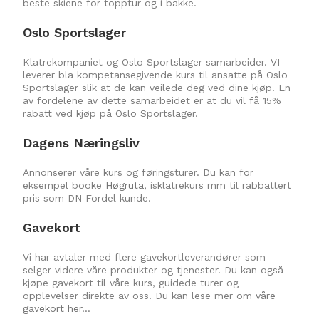
beste skiene for topptur og i bakke.
Oslo Sportslager
Klatrekompaniet og Oslo Sportslager samarbeider. VI
leverer bla kompetansegivende kurs til ansatte på Oslo
Sportslager slik at de kan veilede deg ved dine kjøp. En
av fordelene av dette samarbeidet er at du vil få 15%
rabatt ved kjøp på Oslo Sportslager.
Dagens Næringsliv
Annonserer våre kurs og føringsturer. Du kan for
eksempel booke
Høgruta
, isklatrekurs mm til rabbattert
pris som DN Fordel kunde.
Gavekort
Vi har avtaler med flere gavekortleverandører som
selger videre våre produkter og tjenester. Du kan også
kjøpe gavekort til våre kurs, guidede turer og
opplevelser direkte av oss. Du kan lese mer om
våre
gavekort her…