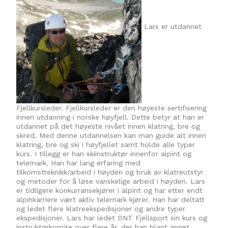
Lars er utdannet
Fjellkursleder. Fjellkursleder er den høyeste sertifisering
innen utdanning i norske høyfjell. Dette betyr at han er
utdannet på det høyeste nivået innen klatring, bre og
skred. Med denne utdannelsen kan man guide alt innen
klatring, bre og ski i høyfjellet samt holde alle typer
kurs. I tillegg er han skiinstruktør innenfor alpint og
telemark. Han har lang erfaring med
tilkomstteknikk/arbeid i høyden og bruk av klatreutstyr
og metoder for å løse vanskelige arbeid i høyden. Lars
er tidligere konkurransekjører i alpint og har etter endt
alpinkarriere vært aktiv telemark kjører. Han har deltatt
og ledet flere klatreekspedisjoner og andre typer
ekspedisjoner. Lars har ledet DNT Fjellsport sin kurs og
instruktørkomite over flere år, der han blant annet