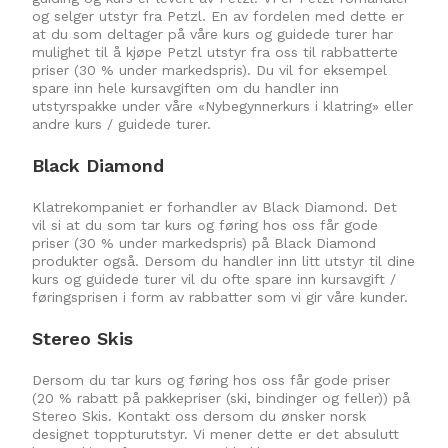
og selger utstyr fra Petzl. En av fordelen med dette er
at du som deltager på våre kurs og guidede turer har
mulighet til å kjøpe Petzl utstyr fra oss til rabbatterte
priser (30 % under markedspris). Du vil for eksempel
spare inn hele kursavgiften om du handler inn
utstyrspakke under våre «Nybegynnerkurs i klatring» eller
andre kurs / guidede turer.
Black Diamond
Klatrekompaniet er forhandler av Black Diamond. Det
vil si at du som tar kurs og føring hos oss får gode
priser (30 % under markedspris) på Black Diamond
produkter også. Dersom du handler inn litt utstyr til dine
kurs og guidede turer vil du ofte spare inn kursavgift /
føringsprisen i form av rabbatter som vi gir våre kunder.
Stereo Skis
Dersom du tar kurs og føring hos oss får gode priser
(20 % rabatt på pakkepriser (ski, bindinger og feller)) på
Stereo Skis. Kontakt oss dersom du ønsker norsk
designet toppturutstyr. Vi mener dette er det absulutt