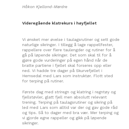
Håkon Kjelland-Mørdre
Videregående klatrekurs i høyfjellet
Vi ønsket mer øvelse i taulagsrutiner og sett gode
naturlige sikringer. I tillegg å lage rappellfester,
rappellere over flere taulengder og rutiner for å
gå på løpende sikringer. Det som skal til for å
gjøre gode vurderinger på egen hånd når de
bratte partiene i fjellet skal forseres opp eller
ned. Vi hadde tre dager på Skurvefjellet i
Hemsedal med Lars som instruktør. Flott sted
for terping på rutiner.
Første dag med striregn og klatring i regntøy og
fjellstøvler, glatt fjell men absolutt relevant
trening. Terping på taulagsrutiner og sikring på
led med Lars som alltid var der og gav gode råd
og tips. Så to dager med bra vær. Mer terping og
vi gjorde egne rappeller og gikk på løpende
sikringer.