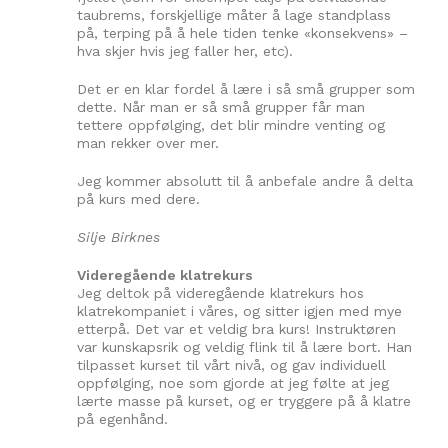
taubrems, forskjellige måter å lage standplass
på, terping på å hele tiden tenke «konsekvens» –
hva skjer hvis jeg faller her, etc).
Det er en klar fordel å lære i så små grupper som
dette. Når man er så små grupper får man
tettere oppfølging, det blir mindre venting og
man rekker over mer.
Jeg kommer absolutt til å anbefale andre å delta
på kurs med dere.
Silje Birknes
Videregående klatrekurs
Jeg deltok på videregående klatrekurs hos
klatrekompaniet i våres, og sitter igjen med mye
etterpå. Det var et veldig bra kurs! Instruktøren
var kunskapsrik og veldig flink til å lære bort. Han
tilpasset kurset til vårt nivå, og gav individuell
oppfølging, noe som gjorde at jeg følte at jeg
lærte masse på kurset, og er tryggere på å klatre
på egenhånd.