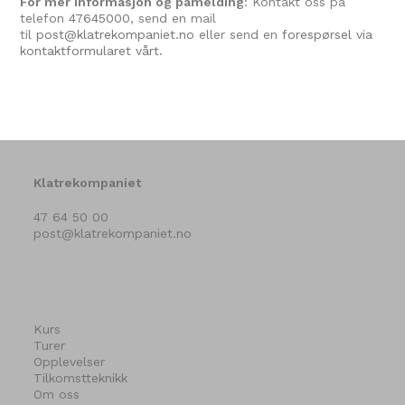
For mer informasjon og påmelding
: Kontakt oss på
telefon
47645000
, send en mail
til
post@klatrekompaniet.no
eller send en
forespørsel via
kontaktformularet vårt.
Klatrekompaniet
47 64 50 00
post@klatrekompaniet.no
Kurs
Turer
Opplevelser
Tilkomstteknikk
Om oss